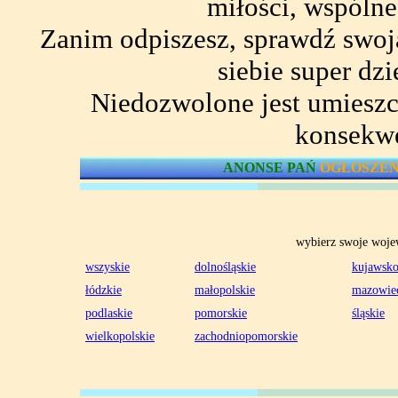
miłości, wspólne
Zanim odpiszesz, sprawdź swoj
siebie super dzi
Niedozwolone jest umieszc
konsekwe
ANONSE PAŃ
OGŁOSZEN
wybierz swoje wojew
wszyskie
dolnośląskie
kujawsko
łódzkie
małopolskie
mazowie
podlaskie
pomorskie
śląskie
wielkopolskie
zachodniopomorskie