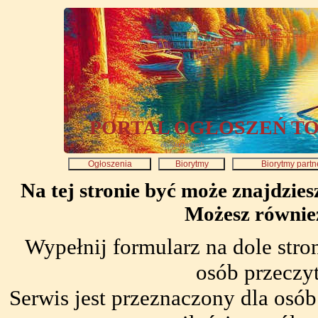
PORTAL OGŁOSZEŃ T
ekskluzywnych
Ogłoszenia
Biorytmy
Biorytmy partn
Na tej stronie być może znajdzies
Możesz równie
Wypełnij formularz na dole stro
osób przeczy
Serwis jest przeznaczony dla osó